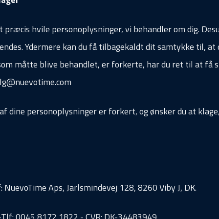
yst præcis hvile personoplysninger, vi behandler om dig. Desu
ndes. Ydermere kan du få tilbagekaldt dit samtykke til, at 
om måtte blive behandlet, er forkerte, har du ret til at få sl
alg@nuevotime.com
 af dine personoplysninger er forkert, og ønsker du at klage
f: NuevoTime Aps, Jarlsmindevej 128, 8260 Viby J, DK.
lf: ​0045 ​8172 1822 - CVR: ​DK-​34483949​​