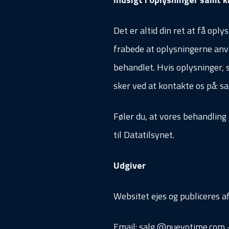
Det er altid din ret at få opl
frabede at oplysningerne anve
behandlet. Hvis oplysninger, s
sker ved at kontakte os på:
s
Føler du, at vores behandling
til Datatilsynet.
Udgiver
Websitet ejes og publiceres a
Email: salg @nuevotime.com -T