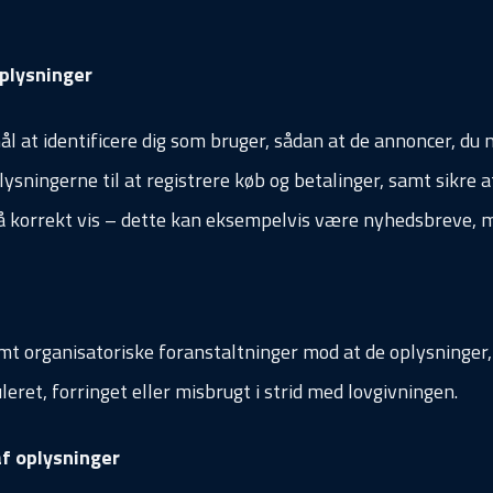
plysninger
ål at identificere dig som bruger, sådan at de annoncer, du m
sningerne til at registrere køb og betalinger, samt sikre a
på korrekt vis – dette kan eksempelvis være nyhedsbreve, m
mt organisatoriske foranstaltninger mod at de oplysninger, v
uleret, forringet eller misbrugt i strid med lovgivningen.
f oplysninger