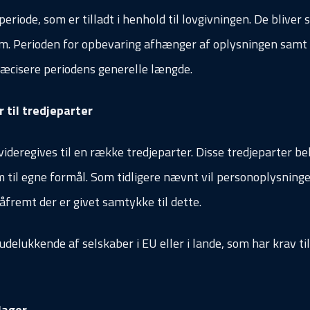
iode, som er tilladt i henhold til lovgivningen. De bliver 
em. Perioden for opbevaring afhænger af oplysningen samt
præcisere periodens generelle længde.
 til tredjeparter
 videregives til en række tredjeparter. Disse tredjeparter b
 til egne formål. Som tidligere nævnt vil personoplysninge
åfremt der er givet samtykke til dette.
delukkende af selskaber i EU eller i lande, som har krav til
lager