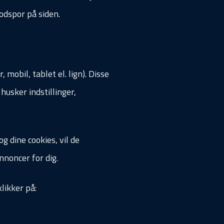
odspor på siden.
obil, tablet el. lign). Disse
usker indstillinger,
g dine cookies, vil de
nnoncer for dig.
likker på: